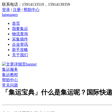
联系电话：15914133519，15914139359
登录
|
注册
|
帮助中心
languages
首页
我要集运
物流查询
采集插件
企业资讯
新手攻略
关于我们
集运服务
集运教程
帮助中心
常见问题
「集运宝典」什么是集运呢？国际快